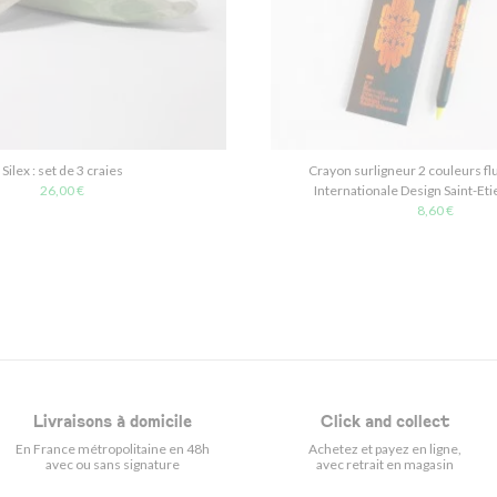
Silex : set de 3 craies
Crayon surligneur 2 couleurs fl
26,00 €
Internationale Design Saint-Et
8,60 €
Livraisons à domicile
Click and collect
En France métropolitaine en 48h
Achetez et payez en ligne,
avec ou sans signature
avec retrait en magasin