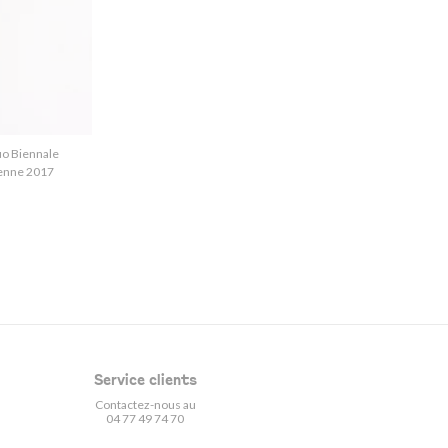
uo Biennale
ienne 2017
Service clients
Contactez-nous au
04 77 49 74 70