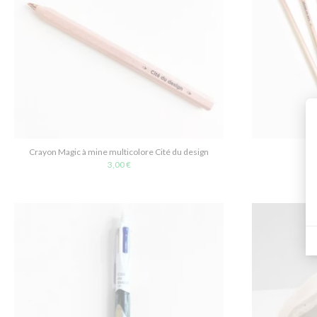
Crayon Magic à mine multicolore Cité du design
cr
3,00 €