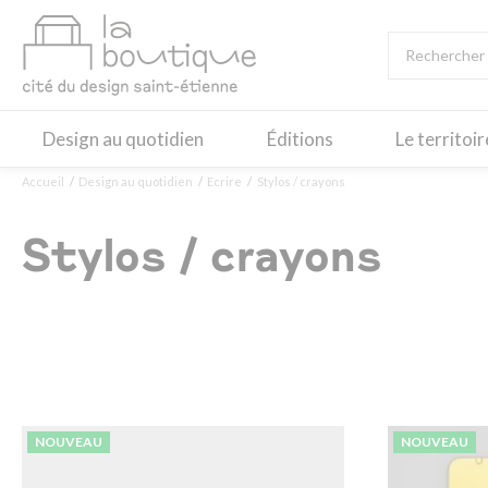
Design au quotidien
Éditions
Le territoi
Accueil
Design au quotidien
Ecrire
Stylos / crayons
Stylos / crayons
NOUVEAU
NOUVEAU