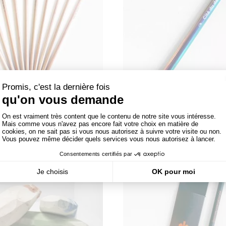
ayon à papier fin et léger
Stylo Drop Rainbow
1,50 €
6,50 €