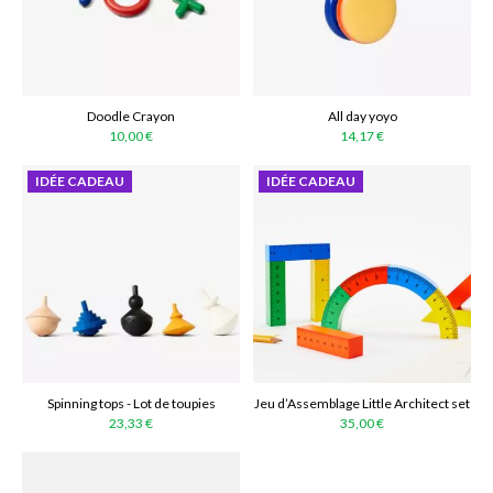
Doodle Crayon
All day yoyo
10,00 €
14,17 €
IDÉE CADEAU
IDÉE CADEAU
Spinning tops - Lot de toupies
Jeu d’Assemblage Little Architect set
23,33 €
35,00 €