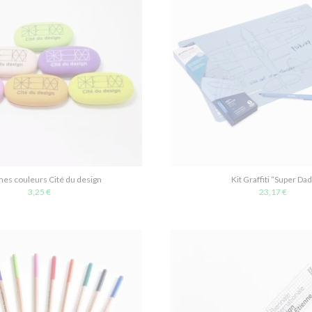
s couleurs Cité du design
Kit Graffiti “Super Dad
3,25 €
23,17 €