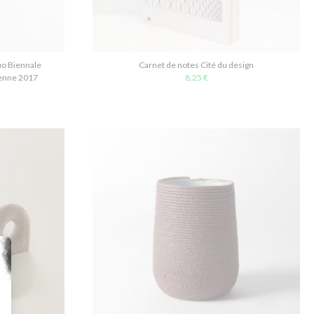
uo Biennale
Carnet de notes Cité du design
ienne 2017
8,25 €