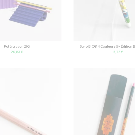
Pot à crayon ZIG
Stylo BIC® 4 Couleurs® - Édition 
20,83 €
5,75 €