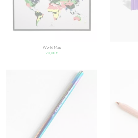
World Map
20,00 €