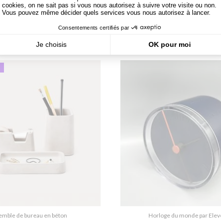
orloge en liège "Clork"
Serre-livres TORE
41,63 €
74,17 €
U
emble de bureau en béton
Horloge du monde par Elev