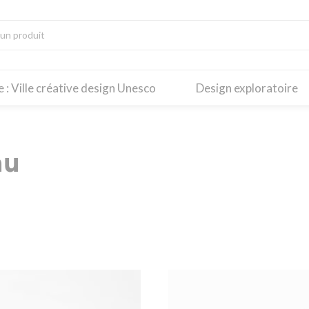
re : Ville créative design Unesco
Design exploratoire
au