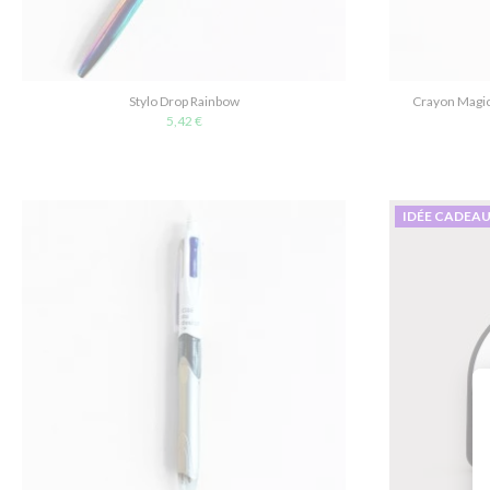
Stylo Drop Rainbow
Crayon Magic
5,42 €
IDÉE CADEA