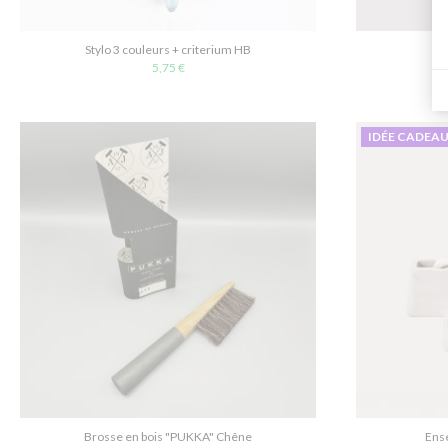
Stylo 3 couleurs + criterium HB
H
5,75 €
IDÉE CADEA
Brosse en bois "PUKKA" Chêne
Ens