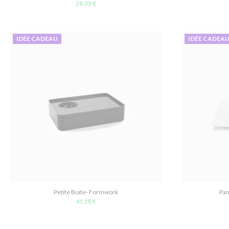
28,33 €
IDÉE CADEAU
IDÉE CADEA
Petite Boite- Formwork
Pan
41,58 €