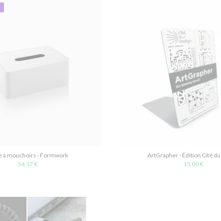
U
e à mouchoirs - Formwork
ArtGrapher - Édition Cité du
54,17 €
15,00 €