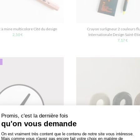
 à mine multicolore Cité du design
Crayon surligneur 2 couleurs fl
2,50 €
Internationale Design Saint-Et
7,17 €
U