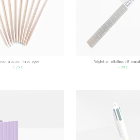
ayon à papier fin et léger
Réglette métallique Bienna
1,25 €
7,08 €