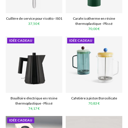
Cuillère de service pour risotto - IS01
Carafe isotherme en résine
37,50 €
thermoplastique - Plissé
70,00 €
IDÉE CADEAU
IDÉE CADEAU
Bouilloire électrique en résine
Cafetière à piston Borosilicate
thermoplastique - Plissé
70,83 €
74,17 €
IDÉE CADEAU