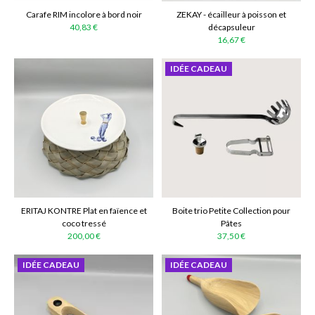
Carafe RIM incolore à bord noir
ZEKAY - écailleur à poisson et
40,83 €
décapsuleur
16,67 €
IDÉE CADEAU
ERITAJ KONTRE Plat en faïence et
Boite trio Petite Collection pour
coco tressé
Pâtes
200,00 €
37,50 €
IDÉE CADEAU
IDÉE CADEAU