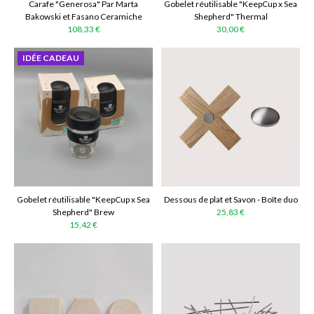
Carafe "Generosa" Par Marta
Gobelet réutilisable "KeepCup x Sea
Bakowski et Fasano Ceramiche
Shepherd" Thermal
108,33 €
30,00 €
IDÉE CADEAU
Gobelet réutilisable "KeepCup x Sea
Dessous de plat et Savon - Boîte duo
Shepherd" Brew
25,83 €
15,42 €