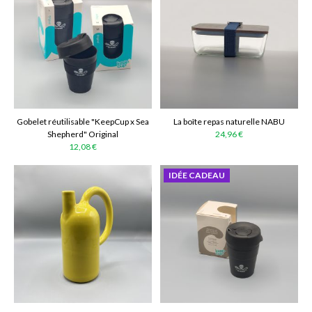
Gobelet réutilisable "KeepCup x Sea
La boîte repas naturelle NABU
Shepherd" Original
24,96 €
12,08 €
IDÉE CADEAU