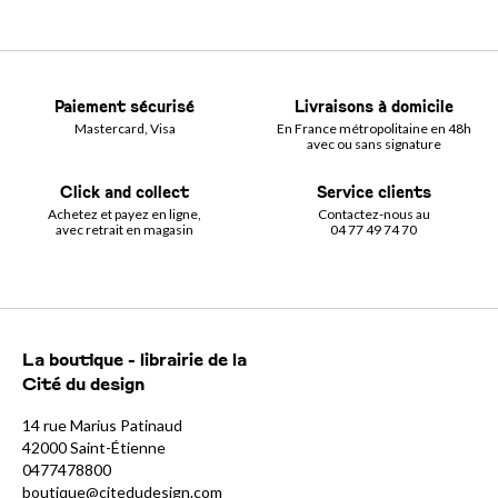
Paiement sécurisé
Livraisons à domicile
Mastercard, Visa
En France métropolitaine en 48h
avec ou sans signature
Click and collect
Service clients
Achetez et payez en ligne,
Contactez-nous au
avec retrait en magasin
04 77 49 74 70
La boutique - librairie de la
Cité du design
14 rue Marius Patinaud
42000 Saint-Étienne
0477478800
boutique@citedudesign.com