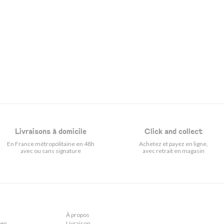
Livraisons à domicile
Click and collect
En France métropolitaine en 48h
Achetez et payez en ligne,
avec ou sans signature
avec retrait en magasin
À propos
ien
Livraison