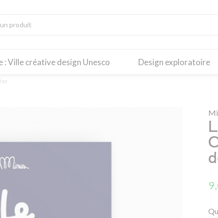
re : Ville créative design Unesco
Design exploratoire
réer
Mi
L
C
d
9
Que