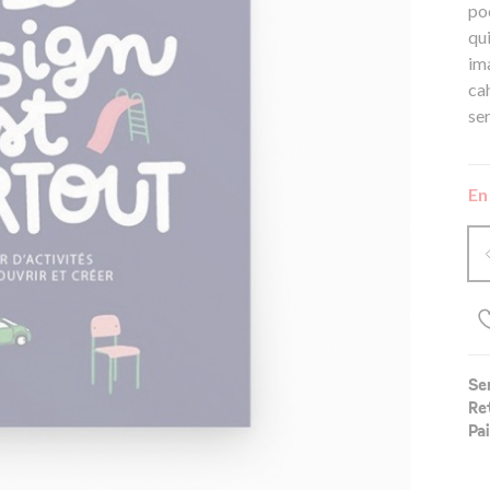
po
qui
im
cah
se
En
Se
Re
Pa