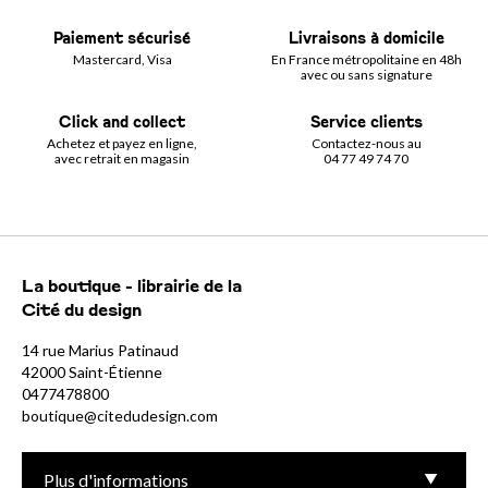
Paiement sécurisé
Livraisons à domicile
Mastercard, Visa
En France métropolitaine en 48h
avec ou sans signature
Click and collect
Service clients
Achetez et payez en ligne,
Contactez-nous au
avec retrait en magasin
04 77 49 74 70
La boutique - librairie de la
Cité du design
14 rue Marius Patinaud
42000 Saint-Étienne
0477478800
boutique@citedudesign.com
Plus d'informations