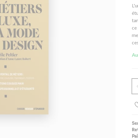
L'
étu
tan
ce 
me
ce
Au
Se
Re
Pa