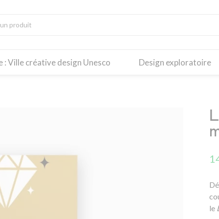
re : Ville créative design Unesco
Design exploratoire
L
m
1
Dé
cou
le