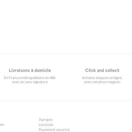
Livraisons à domicile
Click and collect
En France métropolitaine en 48h
Achetez et payez en ligne,
avec ou sans signature
avec retrait en magasin
À propos
ien
Livraison
Payement sécurisé