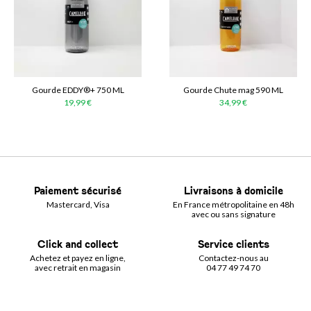
Gourde EDDY®+ 750 ML
Gourde Chute mag 590 ML
19,99 €
34,99 €
Paiement sécurisé
Livraisons à domicile
Mastercard, Visa
En France métropolitaine en 48h
avec ou sans signature
Click and collect
Service clients
Achetez et payez en ligne,
Contactez-nous au
avec retrait en magasin
04 77 49 74 70