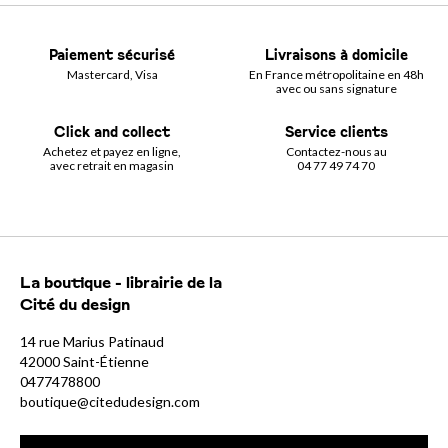
Paiement sécurisé
Livraisons à domicile
Mastercard, Visa
En France métropolitaine en 48h
avec ou sans signature
Click and collect
Service clients
Achetez et payez en ligne,
Contactez-nous au
avec retrait en magasin
04 77 49 74 70
La boutique - librairie de la
Cité du design
14 rue Marius Patinaud
42000 Saint-Étienne
0477478800
boutique@citedudesign.com