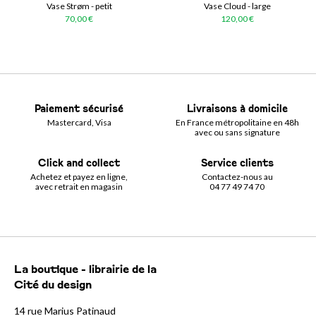
Vase Strøm - petit
Vase Cloud - large
70,00 €
120,00 €
Paiement sécurisé
Livraisons à domicile
Mastercard, Visa
En France métropolitaine en 48h
avec ou sans signature
Click and collect
Service clients
Achetez et payez en ligne,
Contactez-nous au
avec retrait en magasin
04 77 49 74 70
La boutique - librairie de la
Cité du design
14 rue Marius Patinaud