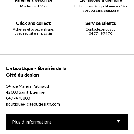
Paiement sécurisé
Livraisons à domicile
Mastercard, Visa
En France métropolitaine en 48h
avec ou sans signature
Click and collect
Service clients
Achetez et payez en ligne,
Contactez-nous au
avec retrait en magasin
04 77 49 74 70
La boutique - librairie de la
Cité du design
14 rue Marius Patinaud
42000 Saint-Étienne
0477478800
boutique@citedudesign.com
Plus d'informations