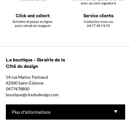
avec ou sans signature
Click and collect
Service clients
Achetez et payez en ligne,
Contactez-nous au
avec retrait en magasin
04 77 49 74 70
La boutique - librairie de la
Cité du design
14 rue Marius Patinaud
42000 Saint-Étienne
0477478800
boutique@citedudesign.com
Plus d'informations