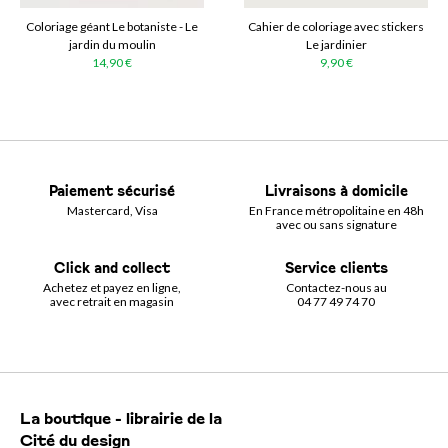
Coloriage géant Le botaniste - Le
Cahier de coloriage avec stickers
jardin du moulin
Le jardinier
14,90 €
9,90 €
Paiement sécurisé
Livraisons à domicile
Mastercard, Visa
En France métropolitaine en 48h
avec ou sans signature
Click and collect
Service clients
Achetez et payez en ligne,
Contactez-nous au
avec retrait en magasin
04 77 49 74 70
La boutique - librairie de la
Cité du design