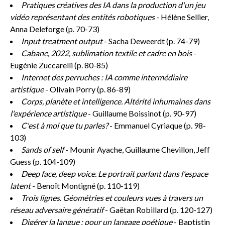
Pratiques créatives des IA dans la production d'un jeu
vidéo représentant des entités robotiques
- Hélène Sellier,
Anna Deleforge (p. 70-73)
Input treatment output
- Sacha Deweerdt (p. 74-79)
Cabane, 2022, sublimation textile et cadre en bois
-
Eugénie Zuccarelli (p. 80-85)
Internet des perruches : IA comme intermédiaire
artistique
- Olivain Porry (p. 86-89)
Corps, planète et intelligence. Altérité inhumaines dans
l'expérience artistique
- Guillaume Boissinot (p. 90-97)
C'est à moi que tu parles?
- Emmanuel Cyriaque (p. 98-
103)
Sands of self
- Mounir Ayache, Guillaume Chevillon, Jeff
Guess (p. 104-109)
Deep face, deep voice. Le portrait parlant dans l'espace
latent
- Benoît Montigné (p. 110-119)
Trois lignes. Géométries et couleurs vues à travers un
réseau adversaire génératif
- Gaëtan Robillard (p. 120-127)
Digérer la langue : pour un langage poétique
- Baptistin