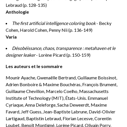
Lebraud (p. 128-135)
Anthologie
The first artificial intelligence coloring book
- Becky
Cohen, Harold Cohen, Penny Nii (p. 136-149)
Varia
Désobéissance, chaos, transparence : metahaven et le
designer leaker
- Lorène Picard (p. 150-159)
Les auteurs et le sommaire
Mounir Ayache, Gwenaëlle Bertrand, Guillaume Boissinot,
Adrien Bonboire & Maxime Bouchéras, François Brument,
Guillaume Chevillon, Marcelo Coelho, Massachusetts
Institute of Technology (MIT), États-Unis. Emmanuel
Cyriaque, Anna Deleforge, Sacha Deweerdt, Maxime
Favard, Jeff Guess, Jean-Baptiste Labrune, David-Olivier
Lartigaud, Baptistin Lebraud, Florian Lecesve, Corentin
Loubet, Benoît Montigné, Lorène Picard, Olivain Porry,