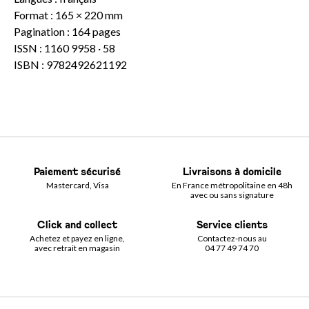
Format : 165 × 220 mm
Pagination : 164 pages
ISSN : 1160 9958 · 58
ISBN : 9782492621192
Paiement sécurisé
Livraisons à domicile
Mastercard, Visa
En France métropolitaine en 48h
avec ou sans signature
Click and collect
Service clients
Achetez et payez en ligne,
Contactez-nous au
avec retrait en magasin
04 77 49 74 70