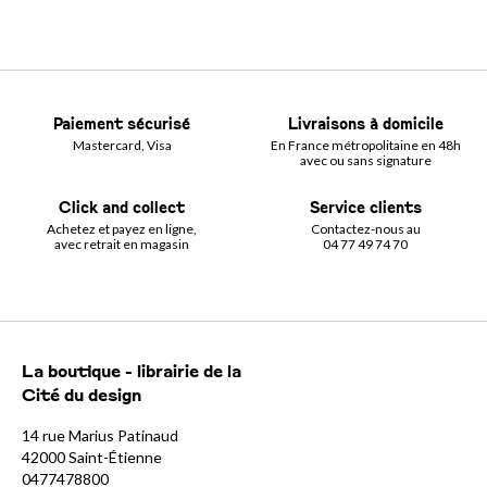
Paiement sécurisé
Livraisons à domicile
Mastercard, Visa
En France métropolitaine en 48h
avec ou sans signature
Click and collect
Service clients
Achetez et payez en ligne,
Contactez-nous au
avec retrait en magasin
04 77 49 74 70
La boutique - librairie de la
Cité du design
14 rue Marius Patinaud
42000 Saint-Étienne
0477478800