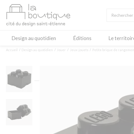
Design au quotidien
Éditions
Le territoi
Accueil
Design au quotidien
Jouer
Jeux-jouets
Petite brique de rangemen