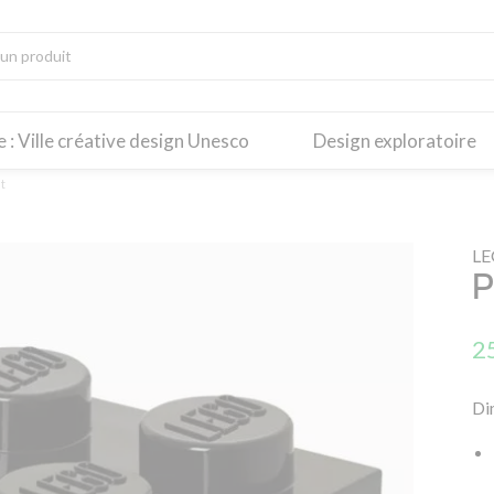
re : Ville créative design Unesco
Design exploratoire
t
L
P
2
Di