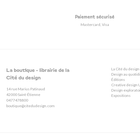
Paiement sécurisé
Mastercard, Visa
La Cité du design
La boutique - librairie de la
Design au quotid
Cité du design
Éditions
Creative desig
14 rue Marius Patinaud
Design explorato
42000 Saint-Étienne
Expositions
0477478800
boutique@citedudesign.com