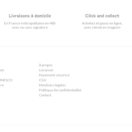
Livraisons à domicile
Click and collect
En France métropolitaine en 48h
Achetez et payez en ligne,
avec ou sans signature
avec retrait en magasin
À propos
ien
Livraison
Payement sécurisé
n UNESCO
CGV
ire
Mentions légales
Politique de confidentialité
Contact