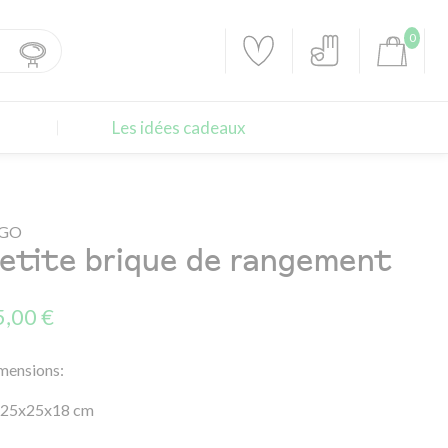
0
Les idées cadeaux
EGO
etite brique de rangement
5,00 €
mensions:
25x25x18 cm