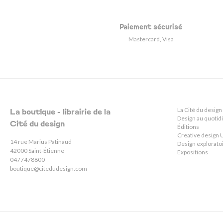
Paiement sécurisé
Mastercard, Visa
La Cité du design
La boutique - librairie de la
Design au quotid
Cité du design
Éditions
Creative desig
14 rue Marius Patinaud
Design explorato
42000 Saint-Étienne
Expositions
0477478800
boutique@citedudesign.com