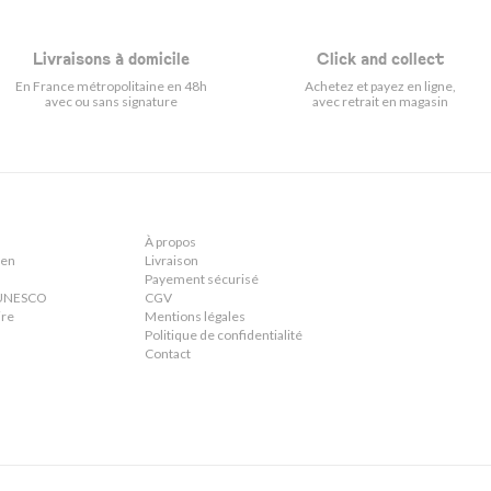
Livraisons à domicile
Click and collect
En France métropolitaine en 48h
Achetez et payez en ligne,
avec ou sans signature
avec retrait en magasin
À propos
ien
Livraison
Payement sécurisé
n UNESCO
CGV
ire
Mentions légales
Politique de confidentialité
Contact