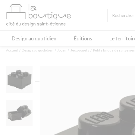
Design au quotidien
Éditions
Le territoi
Accueil
Design au quotidien
Jouer
Jeux-jouets
Petite brique de rangemen