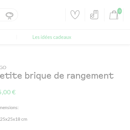
0
Les idées cadeaux
EGO
etite brique de rangement
5,00 €
mensions:
25x25x18 cm