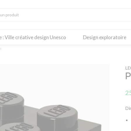
re : Ville créative design Unesco
Design exploratoire
t
L
P
2
Di