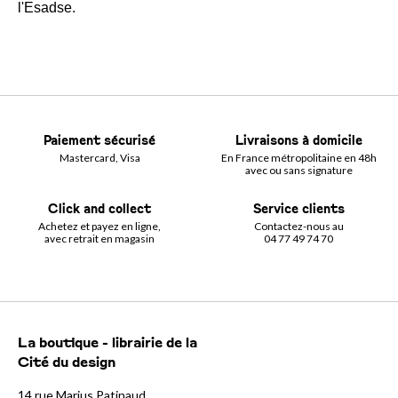
l'Esadse.
Paiement sécurisé
Livraisons à domicile
Mastercard, Visa
En France métropolitaine en 48h
avec ou sans signature
Click and collect
Service clients
Achetez et payez en ligne,
Contactez-nous au
avec retrait en magasin
04 77 49 74 70
La boutique - librairie de la
Cité du design
14 rue Marius Patinaud