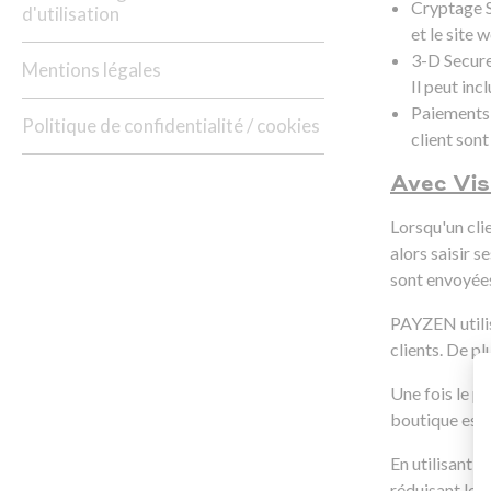
Cryptage S
d'utilisation
et le site
3-D Secure:
Mentions légales
Il peut inc
Paiements 
Politique de confidentialité / cookies
client son
Avec Vi
Lorsqu'un cli
alors saisir 
sont envoyées
PAYZEN utilis
clients. De pl
Une fois le pa
boutique est 
En utilisant 
réduisant les