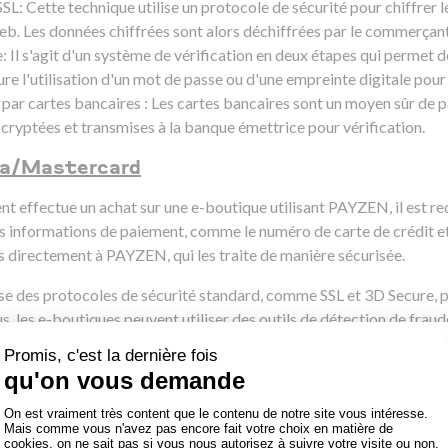
SL: Cette technique utilise un protocole de sécurité pour chiffrer 
 web. Les données chiffrées sont alors déchiffrées par le commerçant
 Il s'agit d'un système de vérification en deux étapes qui permet de 
lure l'utilisation d'un mot de passe ou d'une empreinte digitale pour v
par cartes bancaires : Les cartes bancaires sont un moyen sûr de pa
t cryptées et transmises à la banque émettrice pour vérification.
sa/Mastercard
ent effectue un achat sur une e-boutique utilisant PAYZEN, il est re
ses informations de paiement, comme le numéro de carte de crédit et
 directement à PAYZEN, qui les traite de manière sécurisée.
e des protocoles de sécurité standard, comme SSL et 3D Secure, p
us, les e-boutiques peuvent utiliser des outils de détection de frau
iement effectué avec succès, le client est redirigé vers la e-boutiq
alors créditée et le client reçoit une confirmation de commande par
PAYZEN, les e-boutiques peuvent offrir une expérience de paiement en
 risques de fraude et d'annulation de commande.